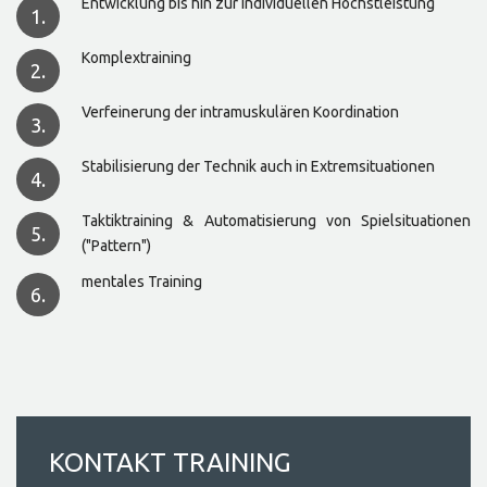
Entwicklung bis hin zur individuellen Höchstleistung
1.
Komplextraining
2.
Verfeinerung der intramuskulären Koordination
3.
Stabilisierung der Technik auch in Extremsituationen
4.
Taktiktraining & Automatisierung von Spielsituationen
5.
("Pattern")
mentales Training
6.
BEISPIELVIDEO
KINDER 3-6 JAHRE
KINDER 7-9 JAHRE
KONTAKT
TRAINING