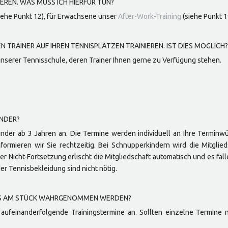
EREN. WAS MUSS ICH HIERFÜR TUN?
iehe Punkt 12), für Erwachsene unser
After-Work-Training
(siehe Punkt 1
N TRAINER AUF IHREN TENNISPLÄTZEN TRAINIEREN. IST DIES MÖGLICH?
 unserer Tennisschule, deren Trainer Ihnen gerne zu Verfügung stehen.
INDER?
inder ab 3 Jahren an. Die Termine werden individuell an Ihre Terminw
formieren wir Sie rechtzeitig. Bei Schnupperkindern wird die Mitglied
ner Nicht-Fortsetzung erlischt die Mitgliedschaft automatisch und es fal
r Tennisbekleidung sind nicht nötig.
URS AM STÜCK WAHRGENOMMEN WERDEN?
r aufeinanderfolgende Trainingstermine an. Sollten einzelne Termin