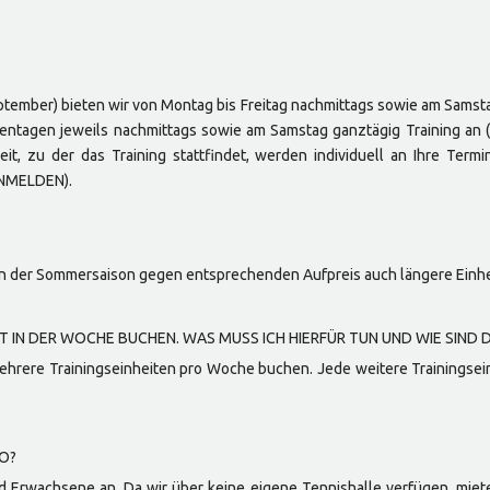
ember) bieten wir von Montag bis Freitag nachmittags sowie am Samstag 
chentagen jeweils nachmittags sowie am Samstag ganztägig Training a
t, zu der das Training stattfindet, werden individuell an Ihre Te
ANMELDEN).
n der Sommersaison gegen entsprechenden Aufpreis auch längere Einhe
IT IN DER WOCHE BUCHEN. WAS MUSS ICH HIERFÜR TUN UND WIE SIND 
hrere Trainingseinheiten pro Woche buchen. Jede weitere Trainingsein
WO?
und Erwachsene an. Da wir über keine eigene Tennishalle verfügen, mie