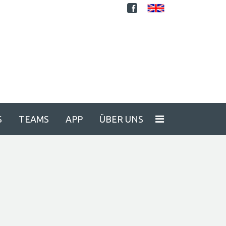
S
TEAMS
APP
ÜBER UNS