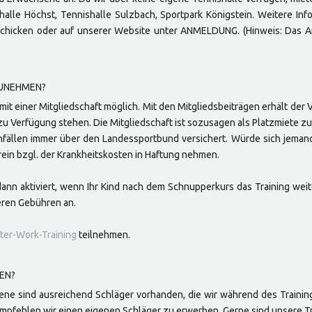
shalle Höchst, Tennishalle Sulzbach, Sportpark Königstein. Weitere In
rschicken oder auf unserer Website unter ANMELDUNG. (Hinweis: Das A
LZUNEHMEN?
 mit einer Mitgliedschaft möglich. Mit den Mitgliedsbeiträgen erhält der 
ng zu Verfügung stehen. Die Mitgliedschaft ist sozusagen als Platzmiete
fällen immer über den Landessportbund versichert. Würde sich jemand i
in bzgl. der Krankheitskosten in Haftung nehmen.
ann aktiviert, wenn Ihr Kind nach dem Schnupperkurs das Training weiter
teren Gebühren an.
ter-Work-Training
teilnehmen.
FEN?
ne sind ausreichend Schläger vorhanden, die wir während des Training
fehlen wir einen eigenen Schläger zu erwerben. Gerne sind unsere Trai