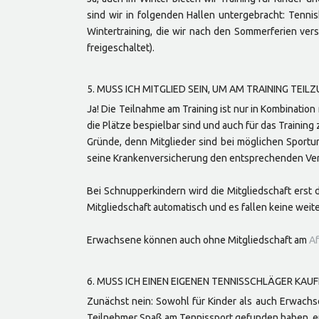
sind wir in folgenden Hallen untergebracht: Tenni
Wintertraining, die wir nach den Sommerferien ve
freigeschaltet).
5. MUSS ICH MITGLIED SEIN, UM AM TRAINING TEI
Ja! Die Teilnahme am Training ist nur in Kombination
die Plätze bespielbar sind und auch für das Traini
Gründe, denn Mitglieder sind bei möglichen Sportun
seine Krankenversicherung den entsprechenden Vere
Bei Schnupperkindern wird die Mitgliedschaft erst d
Mitgliedschaft automatisch und es fallen keine wei
Erwachsene können auch ohne Mitgliedschaft am
Af
6. MUSS ICH EINEN EIGENEN TENNISSCHLÄGER KAU
Zunächst nein: Sowohl für Kinder als auch Erwachse
Teilnehmer Spaß am Tennissport gefunden haben, emp