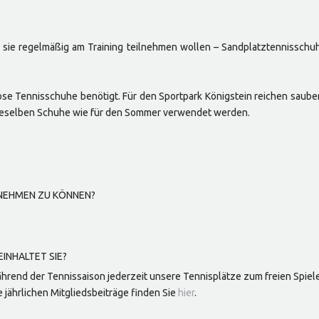
sie regelmäßig am Training teilnehmen wollen – Sandplatztennisschuhe
ose Tennisschuhe benötigt. Für den Sportpark Königstein reichen sauber
ieselben Schuhe wie für den Sommer verwendet werden.
ILNEHMEN ZU KÖNNEN?
INHALTET SIE?
während der Tennissaison jederzeit unsere Tennisplätze zum freien Spiel
ie jährlichen Mitgliedsbeiträge finden Sie
hier
.