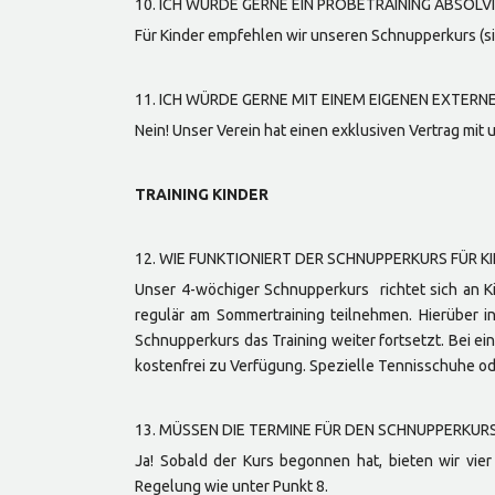
10. ICH WÜRDE GERNE EIN PROBETRAINING ABSOLVI
Für Kinder empfehlen wir unseren Schnupperkurs
(s
11. ICH WÜRDE GERNE MIT EINEM EIGENEN EXTERNE
Nein! Unser Verein hat einen exklusiven Vertrag mit
TRAINING KINDER
12. WIE FUNKTIONIERT DER SCHNUPPERKURS FÜR K
Unser 4-wöchiger Schnupperkurs richtet sich an K
regulär am Sommertraining teilnehmen. Hierüber in
Schnupperkurs das Training weiter fortsetzt. Bei ei
kostenfrei zu Verfügung. Spezielle Tennisschuhe ode
13. MÜSSEN DIE TERMINE FÜR DEN SCHNUPPERK
Ja! Sobald der Kurs begonnen hat, bieten wir vie
Regelung wie unter Punkt 8.