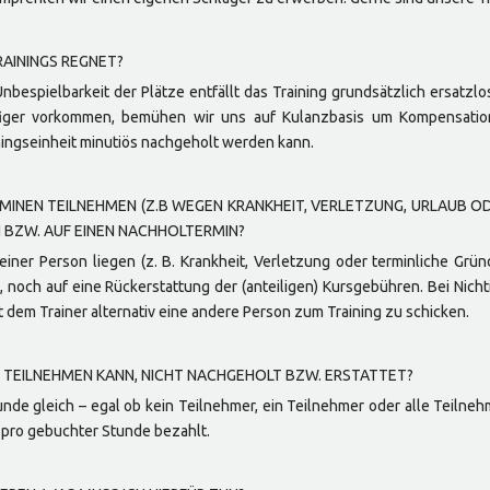
RAININGS REGNET?
bespielbarkeit der Plätze entfällt das Training grundsätzlich ersatzlo
äufiger vorkommen, bemühen wir uns auf Kulanzbasis um Kompensati
iningseinheit minutiös nachgeholt werden kann.
ERMINEN TEILNEHMEN (Z.B WEGEN KRANKHEIT, VERLETZUNG, URLAUB O
BZW. AUF EINEN NACHHOLTERMIN?
einer Person liegen (z. B. Krankheit, Verletzung oder terminliche Grü
 noch auf eine Rückerstattung der (anteiligen) Kursgebühren. Bei Nich
t dem Trainer alternativ eine andere Person zum Training zu schicken.
 TEILNEHMEN KANN, NICHT NACHGEHOLT BZW. ERSTATTET?
tunde gleich – egal ob kein Teilnehmer, ein Teilnehmer oder alle Teilne
pro gebuchter Stunde bezahlt.